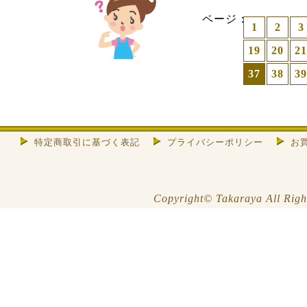
ページ：
1
2
3
19
20
21
37
38
39
特定商取引に基づく表記
プライバシーポリシー
お
Copyright© Takaraya All Righ