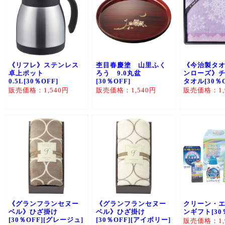
《リフレ》ステンレス
杢目春慶塗 山里ふく
《今治製タ
卓上ポット
ろう 9.0丸盆
ンローズ》チ
0.5L[30％OFF]
[30％OFF]
タオル[30％O
販売価格：1,540円
販売価格：1,540円
販売価格：1,
《グランフランセヌー
《グランフランセヌー
クリーン・
ベル》ひざ掛け
ベル》ひざ掛け
ンギフト[30
[30％OFF][グレージュ]
[30％OFF][アイボリー]
販売価格：1,