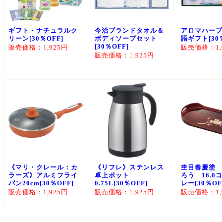
ギフト・ナチュラルク
今治ブランドタオル＆
アロマハー
リーン[30％OFF]
ボディソープセット
語ギフト[30
[30％OFF]
販売価格：1,925円
販売価格：1,
販売価格：1,925円
《マリ・クレール：カ
《リフレ》ステンレス
杢目春慶塗
ラーズ》アルミフライ
卓上ポット
ろう 16.0
パン20cm[30％OFF]
0.75L[30％OFF]
レー[30％OF
販売価格：1,925円
販売価格：1,925円
販売価格：1,