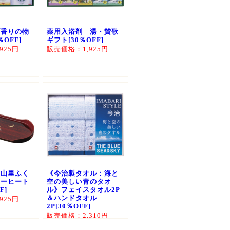
ブ香りの物
薬用入浴剤 湯・賛歌
％OFF]
ギフト[30％OFF]
925円
販売価格：1,925円
 山里ふく
《今治製タオル：海と
コーヒート
空の美しい青のタオ
F]
ル》フェイスタオル2P
＆ハンドタオル
925円
2P[30％OFF]
販売価格：2,310円