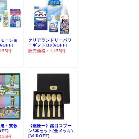
エモーショ
クリアランドリーパワ
％OFF]
ーギフト[30％OFF]
155円
販売価格：1,155円
 湯・賛歌
《燕匠一》鎚目スプー
FF]
ン5本セット(金メッキ)
[30％OFF]
155円