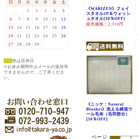
日
月
火
水
木
金
土
《WABIZEN》フェイ
1
2
3
4
5
スタオル2P＆ウォッシ
ュタオル[30％OFF]
6
7
8
9
10
11
12
販売価格：2,310円
13
14
15
16
17
18
19
20
21
22
23
24
25
26
27
28
29
30
色は店休日
※お休み期間中はメールの返信等
できませんので、ご了承くださ
い。
《ニッケ：Natural
Blanket》洗える綿混ウ
ール毛布（毛羽部分）
[30％OFF]
販売価格：15,400円
ページ：