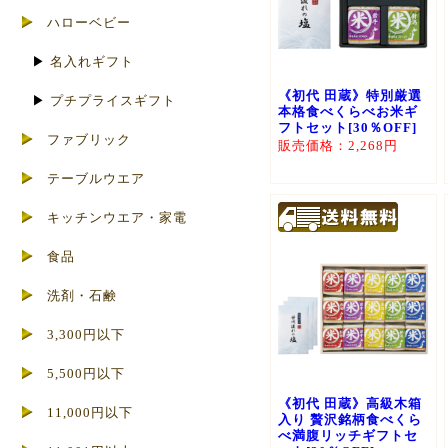
ハローベビー
▶
名入れギフト
《初代 田蔵》特別厳選
▶
プチプライスギフト
本格食べくらべお米ギ
フトセット[30％OFF]
ファブリック
販売価格：2,268円
テーブルウエア
キッチンウエア・家電
食品
洗剤・石鹸
3,300円以下
5,500円以下
《初代 田蔵》高級木箱
11,000円以下
入り 贅沢銘柄食べくら
べ満腹リッチギフトセ