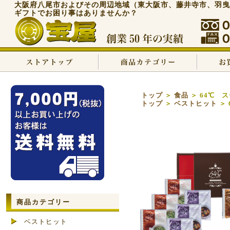
大阪府八尾市およびその周辺地域（東大阪市、藤井寺市、羽曳
ギフトでお困り事はありませんか？
トップ
＞
食品
＞ 64℃ 
トップ
＞
ベストヒット
＞ 
商品カテゴリー
ベストヒット