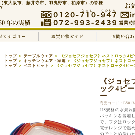
（東大阪市、藤井寺市、羽曳野市、柏原市）の皆様
？
トップ
＞
テーブルウエア
＞ 《ジョセフジョセフ》ネストロック4ピ
トップ
＞
キッチンウエア・家電
＞ 《ジョセフジョセフ》ネストロッ
トップ
＞
ベストヒット
＞ 《ジョセフジョセフ》ネストロック4ピー
《ジョセ
ック4ピ
ー
商品コード：B5013-
JIS規格の水漏
パッキンを装着し
で、フタはロッ
電子レンジで温
のでまとめ洗い