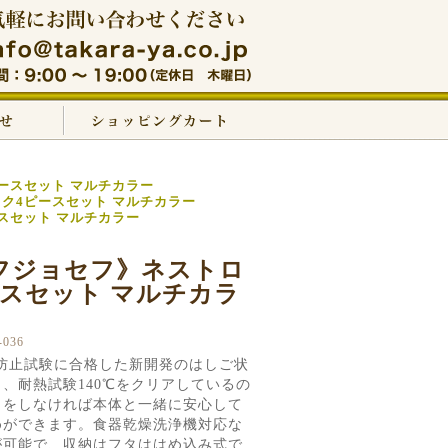
ースセット マルチカラー
ク4ピースセット マルチカラー
スセット マルチカラー
フジョセフ》ネストロ
ースセット マルチカラ
036
れ防止試験に合格した新開発のはしご状
、耐熱試験140℃をクリアしているの
クをしなければ本体と一緒に安心して
めができます。食器乾燥洗浄機対応な
が可能で、収納はフタははめ込み式で