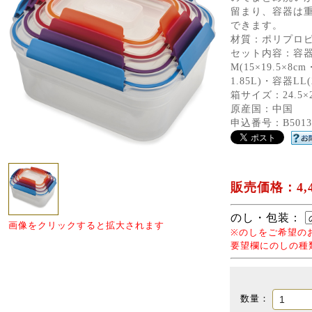
留まり、容器は
できます。
材質：ポリプロ
セット内容：容器S(
M(15×19.5×8cm
1.85L)・容器LL(
箱サイズ：24.5×2
原産国：中国
申込番号：B5013-
販売価格：4,4
のし・包装：
画像をクリックすると拡大されます
※のしをご希望の
要望欄にのしの種
数量：