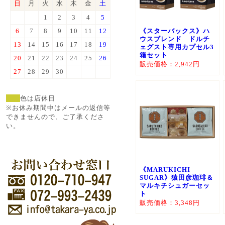
日
月
火
水
木
金
土
1
2
3
4
5
6
7
8
9
10
11
12
《スターバックス》ハ
ウスブレンド ドルチ
13
14
15
16
17
18
19
ェグスト専用カプセル3
箱セット
20
21
22
23
24
25
26
販売価格：2,942円
27
28
29
30
色は店休日
※お休み期間中はメールの返信等
できませんので、ご了承くださ
い。
《MARUKICHI
SUGAR》猿田彦珈琲＆
マルキチシュガーセッ
ト
販売価格：3,348円